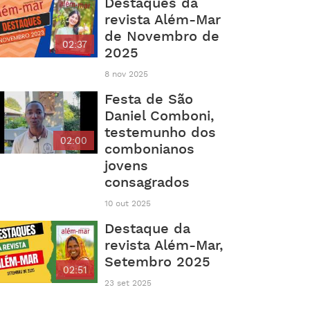
Destaques da
revista Além-Mar
de Novembro de
02:37
2025
8 nov 2025
Festa de São
Daniel Comboni,
testemunho dos
02:00
combonianos
jovens
consagrados
10 out 2025
Destaque da
revista Além-Mar,
Setembro 2025
02:51
23 set 2025