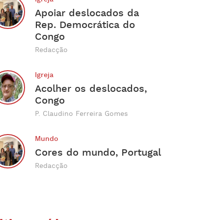
Apoiar deslocados da
Rep. Democrática do
Congo
Redacção
Igreja
Acolher os deslocados,
Congo
P. Claudino Ferreira Gomes
Mundo
Cores do mundo, Portugal
Redacção