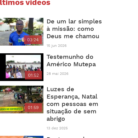
ltimos vídeos
De um lar simples
à missão: como
Deus me chamou
03:24
15 jun 2026
Testemunho do
Américo Mutepa
28 mai 2026
01:52
Luzes de
Esperança, Natal
com pessoas em
01:59
situação de sem
abrigo
13 dez 2025