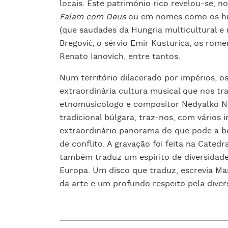
locais. Este património rico revelou-se, n
Falam com Deus
ou em nomes como os hú
(que saudades da Hungria multicultural e
Bregović, o sérvio Emir Kusturica, os rome
Renato Ianovich, entre tantos.
Num território dilacerado por impérios, 
extraordinária cultura musical que nos tr
etnomusicólogo e compositor Nedyalko Ne
tradicional búlgara, traz-nos, com vários 
extraordinário panorama do que pode a b
de conflito. A gravação foi feita na Cated
também traduz um espírito de diversidade
Europa. Um disco que traduz, escrevia Ma
da arte e um profundo respeito pela divers