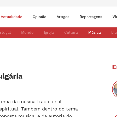
Actualidade
Opinião
Artigos
Reportagens
Ví
rtugal
Mundo
Igreja
Cultura
Música
Liv
E
ulgária
tema da música tradicional
 espiritual. Também dentro do tema
roposta musical é da autoria do