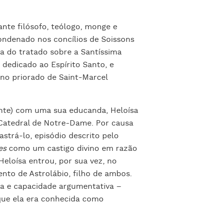
nte filósofo, teólogo, monge e
ondenado nos concílios de Soissons
usa do tratado sobre a Santíssima
 dedicado ao Espírito Santo, e
no priorado de Saint-Marcel
nte) com uma sua educanda, Heloísa
 Catedral de Notre-Dame. Por causa
astrá-lo, episódio descrito pelo
es
como um castigo divino em razão
Heloísa entrou, por sua vez, no
nto de Astrolábio, filho de ambos.
ura e capacidade argumentativa –
 que ela era conhecida como