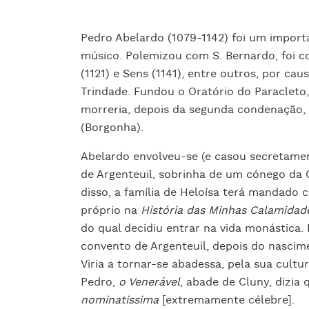
Pedro Abelardo (1079-1142) foi um importa
músico. Polemizou com S. Bernardo, foi c
(1121) e Sens (1141), entre outros, por ca
Trindade. Fundou o Oratório do Paracleto,
morreria, depois da segunda condenação, 
(Borgonha).
Abelardo envolveu-se (e casou secretame
de Argenteuil, sobrinha de um cónego da
disso, a família de Heloísa terá mandado c
próprio na
História das Minhas Calamidad
do qual decidiu entrar na vida monástica. 
convento de Argenteuil, depois do nascime
Viria a tornar-se abadessa, pela sua cult
Pedro,
o Venerável
, abade de Cluny, dizia
nominatissima
[extremamente célebre].