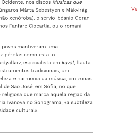
o Ocidente, nos discos
Músicas que
Ve
ngaros Márta Sebestyén e Mákvirág
 não xenófoba), o sérvio-bósnio Goran
nos Fanfare Ciocarlia, ou o romani
os povos mantiveram uma
az pérolas como esta: o
dyalkov, especialista em
kaval
, flauta
instrumentos tradicionais, um
eleza e harmonia da música, em zonas
ral de São José, em Sófia, no que
 religiosa que marca aquela região da
ria Ivanova no Sonograma, «a subtileza
idade cultural».