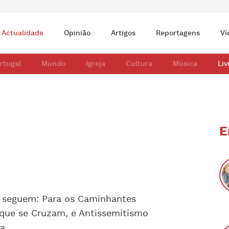
Actualidade
Opinião
Artigos
Reportagens
Ví
rtugal
Mundo
Igreja
Cultura
Música
Liv
E
e seguem: Para os Caminhantes
que se Cruzam, e Antissemitismo
a.