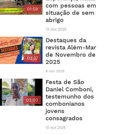
com pessoas em
01:59
situação de sem
abrigo
13 dez 2025
Destaques da
revista Além-Mar
de Novembro de
02:37
2025
8 nov 2025
Festa de São
Daniel Comboni,
testemunho dos
02:00
combonianos
jovens
consagrados
10 out 2025