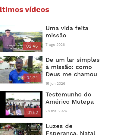
ltimos vídeos
Uma vida feita
missão
7 ago 2026
02:46
De um lar simples
à missão: como
Deus me chamou
03:24
15 jun 2026
Testemunho do
Américo Mutepa
28 mai 2026
01:52
Luzes de
Esperança, Natal