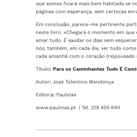
que somos ficará mais bem habitada se no
páginas com esperança, sem certezas enra
Em conclusão, parece-me pertinente parti
neste livro: «Chegará o momento em que
amar tudo. É saudar os dias sem esquecer
nós, também, em cada dia, ver tudo como 
cada amanhã com o coração (re)pousado n
Título
:
Para os Caminhantes Tudo É Cam
Autor
:
José Tolentino Mendonça
Editora
:
Paulinas
www.paulinas.pt
| Tel. 219 405 640