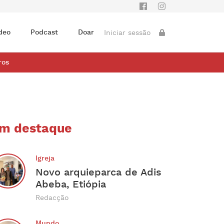
deo
Podcast
Doar
Iniciar sessão
ros
m destaque
Igreja
Novo arquieparca de Adis
Abeba, Etiópia
Redacção
Mundo