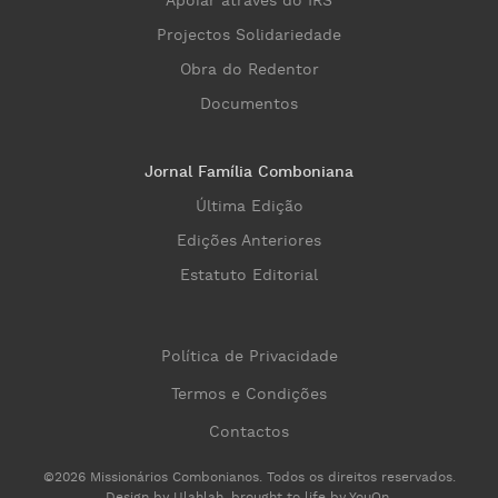
Apoiar através do IRS
Projectos Solidariedade
Obra do Redentor
Documentos
Jornal Família Comboniana
Última Edição
Edições Anteriores
Estatuto Editorial
Política de Privacidade
Termos e Condições
Contactos
©2026 Missionários Combonianos. Todos os direitos reservados.
Design by
Ulahlah
, brought to life by
YouOn
.