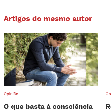
Artigos do mesmo autor
Opinião
Op
O que basta à consciência
R