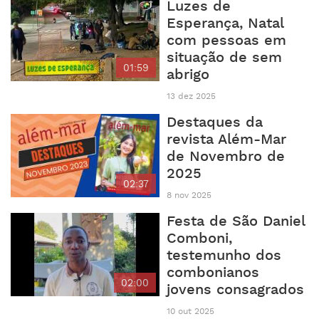
Luzes de
Esperança, Natal
com pessoas em
situação de sem
01:59
abrigo
13 dez 2025
Destaques da
revista Além-Mar
de Novembro de
2025
02:37
8 nov 2025
Festa de São Daniel
Comboni,
testemunho dos
combonianos
02:00
jovens consagrados
10 out 2025