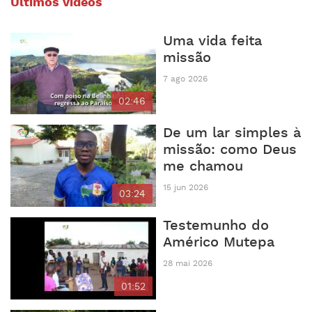
Últimos vídeos
Uma vida feita
missão
7 ago 2026
02:46
De um lar simples à
missão: como Deus
me chamou
15 jun 2026
03:24
Testemunho do
Américo Mutepa
28 mai 2026
01:52