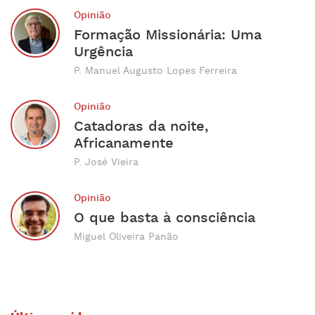
Opinião
Formação Missionária: Uma
Urgência
P. Manuel Augusto Lopes Ferreira
Opinião
Catadoras da noite,
Africanamente
P. José Vieira
Opinião
O que basta à consciência
Miguel Oliveira Panão