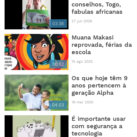
conselhos, Togo,
fabulas africanas
27 jun 2026
03:38
Muana Makasi
reprovada, férias da
escola
15 ago 2025
00:52
Os que hoje têm 9
anos pertencem à
geração Alpha
16 mar 2020
04:03
É importante usar
com segurança a
tecnologia