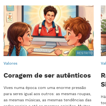
RESTRITO
Valores
Va
Coragem de ser autênticos
R
S
Vives numa época com uma enorme pressão
para seres igual aos outros: as mesmas roupas,
Há
as mesmas músicas, as mesmas tendências das
to