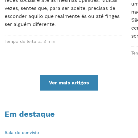
redes sociais e até as mesmas opiniões. Muitas
um
vezes, sentes que, para ser aceite, precisas de
na
esconder aquilo que realmente és ou até finges
Sã
ser alguém diferente.
ce
se
Tempo de leitura: 3 min
Tem
Ver mais artigos
Em destaque
Sala de convívio