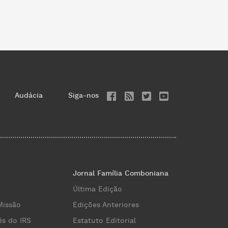
Audácia
Siga-nos
Jornal Família Comboniana
Última Edição
Missão
Edições Anteriores
és do IRS
Estatuto Editorial