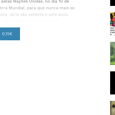
 pelas Nações Unidas, no dia 10 de
rra Mundial, para que nunca mais se
tos. Já lá vão setenta e sete anos,
m, em muitas partes do mundo.
0,15€