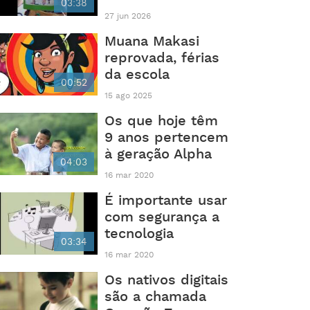
03:38
27 jun 2026
Muana Makasi
reprovada, férias
da escola
00:52
15 ago 2025
Os que hoje têm
9 anos pertencem
à geração Alpha
04:03
16 mar 2020
É importante usar
com segurança a
tecnologia
03:34
16 mar 2020
Os nativos digitais
são a chamada