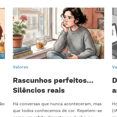
TO
Valores
Va
Rascunhos perfeitos…
D
Silêncios reais
a
são
Há conversas que nunca aconteceram, mas
Ho
que todos conhecemos de cor. Repetem-se
(I