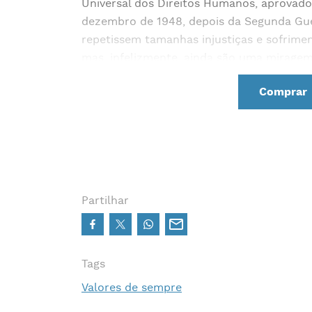
Universal dos Direitos Humanos, aprovado
dezembro de 1948, depois da Segunda Gue
repetissem tamanhas injustiças e sofrimen
mas, infelizmente, ainda são uma mirage
Comprar
Partilhar
Tags
Valores de sempre