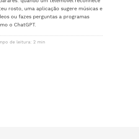
parares: quando um telemóvel reconhece
teu rosto, uma aplicação sugere músicas e
deos ou fazes perguntas a programas
mo o ChatGPT.
mpo de leitura: 2 min