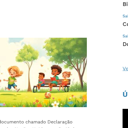
B
Sa
C
Sa
D
Ve
Ú
m documento chamado Declaração