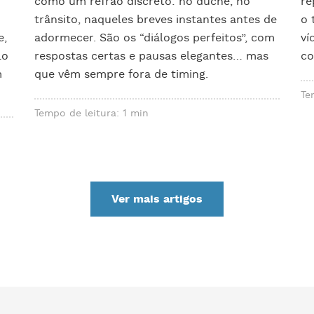
como um refrão discreto: no duche, no
re
trânsito, naqueles breves instantes antes de
o 
e,
adormecer. São os “diálogos perfeitos”, com
ví
lo
respostas certas e pausas elegantes… mas
co
m
que vêm sempre fora de timing.
Te
Tempo de leitura: 1 min
Ver mais artigos