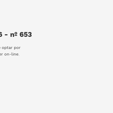
 - nº 653
e optar por
r on-line.