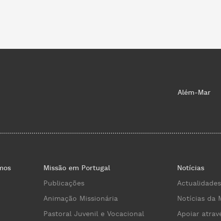
Além-Mar
mos
Missão em Portugal
Notícias
Publicações
Actualidades
Animação Missionária
Notícias da 
Pastoral Juvenil e Vocacional
Apoiar atrav