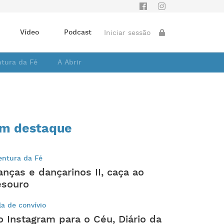
Vídeo
Podcast
Iniciar sessão
ntura da Fé
A Abrir
m destaque
entura da Fé
anças e dançarinos II, caça ao
esouro
la de convívio
o Instagram para o Céu, Diário da