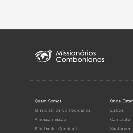
Quem Somos
Onde Esta
Missionários Combonianos
Lisboa
A nossa missão
Camarate
São Daniel Comboni
Santarém