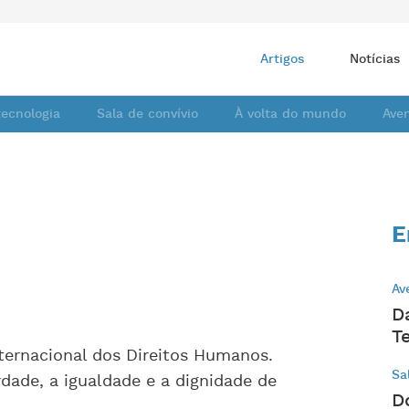
Artigos
Notícias
tecnologia
Sala de convívio
À volta do mundo
Ave
E
Av
D
T
ternacional dos Direitos Humanos.
Sa
rdade, a igualdade e a dignidade de
D