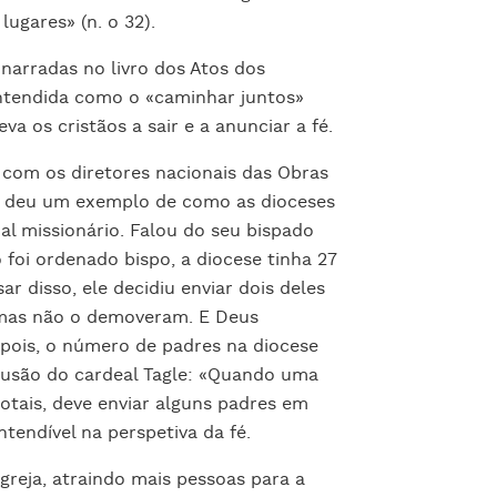
ugares» (n. o 32).
narradas no livro dos Atos dos
ntendida como o «caminhar juntos»
a os cristãos a sair e a anunciar a fé.
 com os diretores nacionais das Obras
o, deu um exemplo de como as dioceses
l missionário. Falou do seu bispado
 foi ordenado bispo, a diocese tinha 27
r disso, ele decidiu enviar dois deles
mas não o demoveram. E Deus
pois, o número de padres na diocese
lusão do cardeal Tagle: «Quando uma
otais, deve enviar alguns padres em
ntendível na perspetiva da fé.
greja, atraindo mais pessoas para a