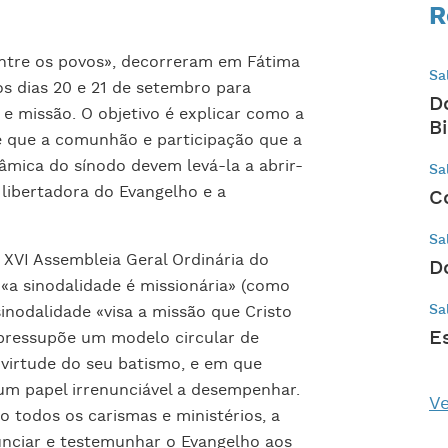
R
ntre os povos», decorreram em Fátima
Sa
os dias 20 e 21 de setembro para
D
e e missão. O objetivo é explicar como a
B
 e que a comunhão e participação que a
nâmica do sínodo devem levá-la a abrir-
Sa
libertadora do Evangelho e a
C
Sa
XVI Assembleia Geral Ordinária do
D
 «a sinodalidade é missionária» (como
Sa
sinodalidade «visa a missão que Cristo
E
la pressupõe um modelo circular de
 virtude do seu batismo, e em que
um papel irrenunciável a desempenhar.
Ve
o todos os carismas e ministérios, a
unciar e testemunhar o Evangelho aos