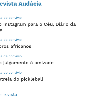
evista Audácia
la de convívio
o Instagram para o Céu, Diário da
ia
la de convívio
oros africanos
la de convívio
o julgamento à amizade
la de convívio
strela do pickleball
r revista