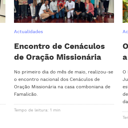
Actualidades
Ac
Encontro de Cenáculos
O
de Oração Missionária
a
No primeiro dia do mês de maio, realizou-se
O 
o encontro nacional dos Cenáculos de
Ju
Oração Missionária na casa comboniana de
es
Famalicão.
de
da
Tempo de leitura: 1 min
Te