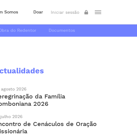
m Somos
Doar
Iniciar sessão
Obra do Redentor
Documentos
ctualidades
 agosto 2026
eregrinação da Família
omboniana 2026
 julho 2026
ncontro de Cenáculos de Oração
issionária