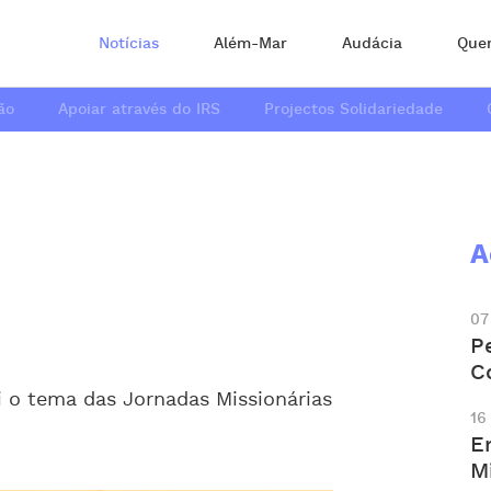
Notícias
Além-Mar
Audácia
Que
ão
Apoiar através do IRS
Projectos Solidariedade
A
07
P
C
i o tema das Jornadas Missionárias
16
E
M