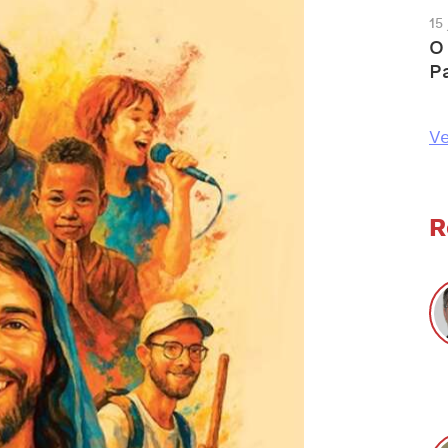
15
O
P
Ve
R