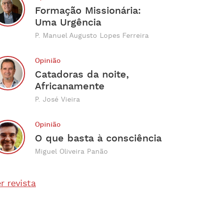
Formação Missionária:
Uma Urgência
P. Manuel Augusto Lopes Ferreira
Opinião
Catadoras da noite,
Africanamente
P. José Vieira
Opinião
O que basta à consciência
Miguel Oliveira Panão
r revista