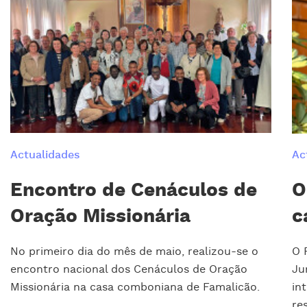
Actualidades
Ac
Encontro de Cenáculos de
O
Oração Missionária
c
No primeiro dia do mês de maio, realizou-se o
O 
encontro nacional dos Cenáculos de Oração
Ju
Missionária na casa comboniana de Famalicão.
in
re