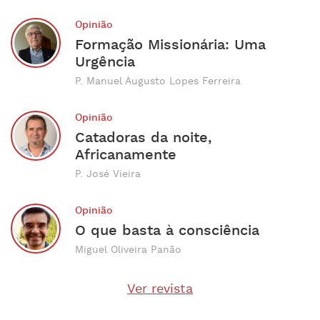
Opinião
Formação Missionária: Uma
Urgência
P. Manuel Augusto Lopes Ferreira
Opinião
Catadoras da noite,
Africanamente
P. José Vieira
Opinião
O que basta à consciência
Miguel Oliveira Panão
Ver revista