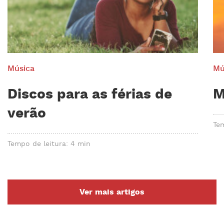
Música
Mú
Discos para as férias de
M
verão
Tem
Tempo de leitura: 4 min
Ver mais artigos