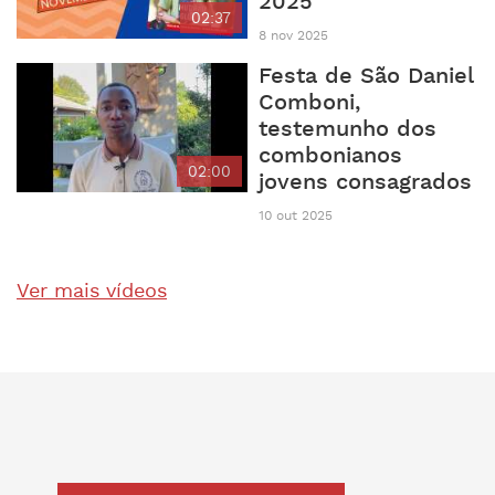
2025
02:37
8 nov 2025
Festa de São Daniel
Comboni,
testemunho dos
combonianos
02:00
jovens consagrados
10 out 2025
Ver mais vídeos