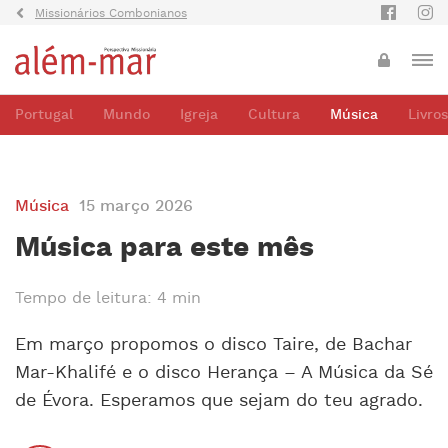
Missionários Combonianos
Portugal
Mundo
Igreja
Cultura
Música
Livros
Música
15 março 2026
Música para este mês
Tempo de leitura: 4 min
Em março propomos o disco Taire, de Bachar
Mar-Khalifé e o disco Herança – A Música da Sé
de Évora. Esperamos que sejam do teu agrado.