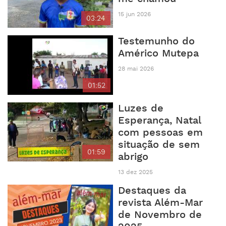
15 jun 2026
03:24
Testemunho do
Américo Mutepa
28 mai 2026
01:52
Luzes de
Esperança, Natal
com pessoas em
situação de sem
01:59
abrigo
13 dez 2025
Destaques da
revista Além-Mar
de Novembro de