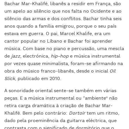
Bachar Mar-Khalifé, libanês a residir em França, são
um apelo ao silêncio que nos falta no Ocidente e ao
silêncio das armas e dos conflitos. Bachar tinha seis
anos quando a família emigrou, porque o seu país
estava em guerra. O pai, Marcel Khalife, era um
cantor popular no Líbano e Bachar foi aprender
música. Com base no piano e percussão, uma mescla
de
jazz
, electrónica,
hip-hop
e música instrumental
por vezes quase minimalista, foram-se afirmando na
obra do músico franco-libanês, desde o inicial
Oil
Slick
, publicado em 2010.
A sonoridade oriental sente-se também em várias
peças. E a música instrumental ou “ambiente” não
retira carga dramática à criação de Bachar Mar-
Khalifé. Bem pelo contrário:
Dortoir
tem um ritmo,
dado pela proeminência da guitarra eléctrica, que
contrasta com o significado de dormitório que o