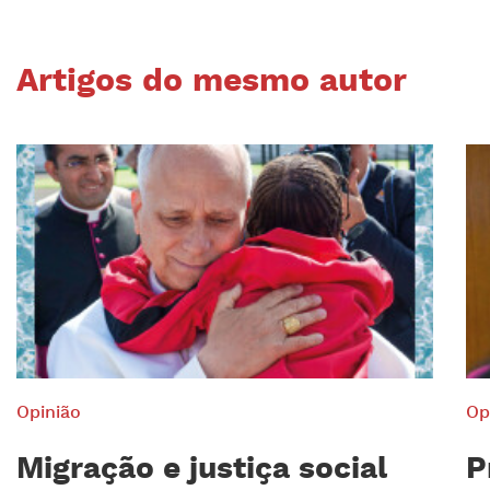
Artigos do mesmo autor
Opinião
Op
Migração e justiça social
P