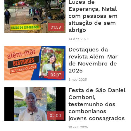
Luzes de
Esperança, Natal
com pessoas em
situação de sem
01:59
abrigo
13 dez 2025
Destaques da
revista Além-Mar
de Novembro de
2025
02:37
8 nov 2025
Festa de São Daniel
Comboni,
testemunho dos
combonianos
02:00
jovens consagrados
10 out 2025