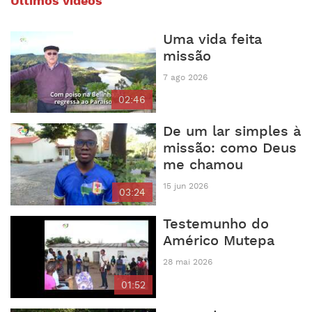
Últimos vídeos
Uma vida feita
missão
7 ago 2026
02:46
De um lar simples à
missão: como Deus
me chamou
15 jun 2026
03:24
Testemunho do
Américo Mutepa
28 mai 2026
01:52