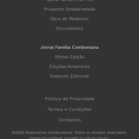
Projectos Solidariedade
Obra do Redentor
Documentos
Jornal Família Comboniana
Última Edição
Edições Anteriores
Estatuto Editorial
Política de Privacidade
Termos e Condições
Contactos
©2026 Missionários Combonianos. Todos os direitos reservados.
Design by
Ulahlah
, brought to life by
YouOn
.